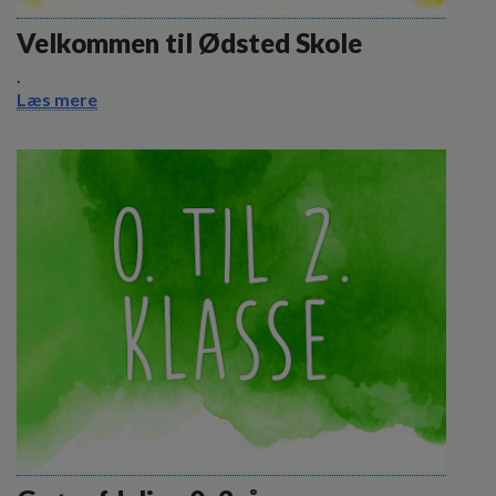
o
l
Velkommen til Ødsted Skole
d
.
e
Læs mere
t